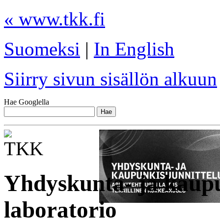
« www.tkk.fi
Suomeksi
|
In English
Siirry sivun sisällön alkuun
Hae Googlella
Yhdyskunta- ja kaup
laboratorio