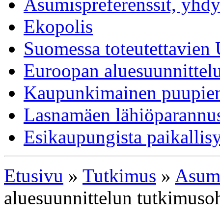
Asumispreferenssit, yhdy
Ekopolis
Suomessa toteutettavien 
Euroopan aluesuunnittel
Kaupunkimainen puupient
Lasnamäen lähiöparannus
Esikaupungista paikallisy
Etusivu
»
Tutkimus
»
Asumi
aluesuunnittelun tutkimuso